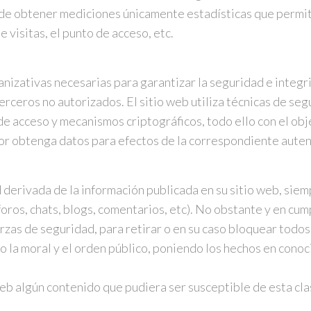
n de obtener mediciones únicamente estadísticas que permi
e visitas, el punto de acceso, etc.
nizativas necesarias para garantizar la seguridad e integri
terceros no autorizados. El sitio web utiliza técnicas de s
de acceso y mecanismos criptográficos, todo ello con el obj
ador obtenga datos para efectos de la correspondiente auten
 derivada de la información publicada en su sitio web, sie
oros, chats, blogs, comentarios, etc). No obstante y en cum
erzas de seguridad, para retirar o en su caso bloquear todo
s o la moral y el orden público, poniendo los hechos en con
web algún contenido que pudiera ser susceptible de esta clas