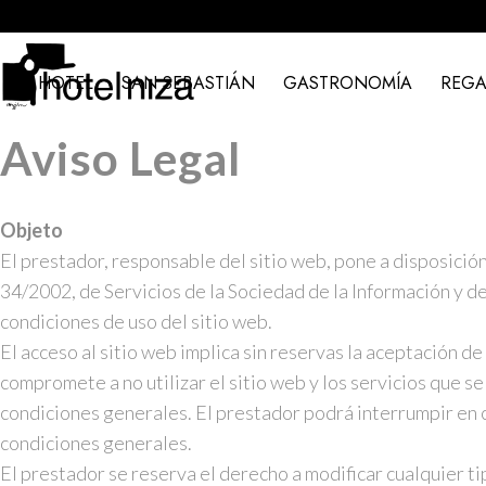
EL HOTEL
SAN SEBASTIÁN
GASTRONOMÍA
REGA
Aviso Legal
Objeto
El prestador, responsable del sitio web, pone a disposició
34/2002, de Servicios de la Sociedad de la Información y de
condiciones de uso del sitio web.
El acceso al sitio web implica sin reservas la aceptación d
compromete a no utilizar el sitio web y los servicios que s
condiciones generales. El prestador podrá interrumpir en cu
condiciones generales.
El prestador se reserva el derecho a modificar cualquier ti