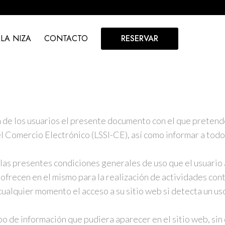
LA NIZA
CONTACTO
RESERVAR
n de los usuarios el presente documento con el que pretend
l Comercio Electrónico (LSSI-CE), así como informar a todos
e las presentes condiciones generales de uso que el usuario
e ofrecen en el mismo para la realización de actividades con
alquier momento el acceso a su sitio web si detecta un uso 
po de información que pudiera aparecer en el sitio web, sin